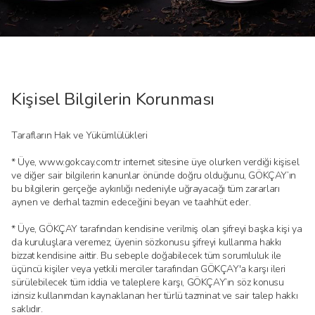
Kişisel Bilgilerin Korunması
Tarafların Hak ve Yükümlülükleri
* Üye, www.gokcay.com.tr internet sitesine üye olurken verdiği kişisel
ve diğer sair bilgilerin kanunlar önünde doğru olduğunu, GÖKÇAY’ın
bu bilgilerin gerçeğe aykırılığı nedeniyle uğrayacağı tüm zararları
aynen ve derhal tazmin edeceğini beyan ve taahhüt eder.
* Üye, GÖKÇAY tarafından kendisine verilmiş olan şifreyi başka kişi ya
da kuruluşlara veremez, üyenin sözkonusu şifreyi kullanma hakkı
bizzat kendisine aittir. Bu sebeple doğabilecek tüm sorumluluk ile
üçüncü kişiler veya yetkili merciler tarafından GÖKÇAY'a karşı ileri
sürülebilecek tüm iddia ve taleplere karşı, GÖKÇAY’ın söz konusu
izinsiz kullanımdan kaynaklanan her türlü tazminat ve sair talep hakkı
saklıdır.