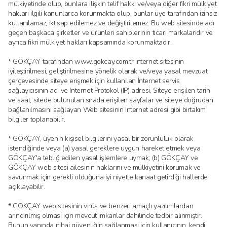
mülkiyetinde olup, bunlara ilişkin telif hakkı ve/veya diğer fikri mülkiyet
hakları ilgili kanunlarca korunmakta olup, bunlar üye tarafından izinsiz
kullanılamaz, iktisap edilemez ve değiştirilemez. Bu web sitesinde adı
geçen başkaca şirketler ve ürünleri sahiplerinin ticari markalarıdır ve
ayrıca fikri mülkiyet hakları kapsamında korunmaktadır.
* GÖKÇAY tarafından www.gokcay.com.tr internet sitesinin
iyileştirilmesi, geliştirilmesine yönelik olarak ve/veya yasal mevzuat
çerçevesinde siteye erişmek için kullanılan İnternet servis
sağlayıcısının adı ve Internet Protokol (IP) adresi, Siteye erişilen tarih
ve saat, sitede bulunulan sırada erişilen sayfalar ve siteye doğrudan
bağlanılmasını sağlayan Web sitesinin Internet adresi gibi birtakım
bilgiler toplanabilir.
* GÖKÇAY, üyenin kişisel bilgilerini yasal bir zorunluluk olarak
istendiğinde veya (a) yasal gereklere uygun hareket etmek veya
GÖKÇAY'a tebliğ edilen yasal işlemlere uymak; (b) GÖKÇAY ve
GÖKÇAY web sitesi ailesinin haklarını ve mülkiyetini korumak ve
savunmak için gerekli olduğuna iyi niyetle kanaat getirdiği hallerde
açıklayabilir.
* GÖKÇAY web sitesinin virüs ve benzeri amaçlı yazılımlardan
arındırılmış olması için mevcut imkanlar dahilinde tedbir alınmıştır.
Bunun yanında nihai güvenliğin sağlanması için kullanıcının, kendi