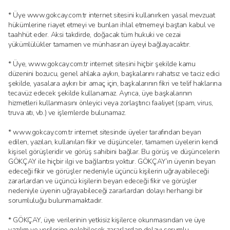
* Üye www.gokcay.com.tr internet sitesini kullanırken yasal mevzuat
hükümlerine riayet etmeyi ve bunları ihlal etmemeyi baştan kabul ve
taahhüt eder. Aksi takdirde, doğacak tüm hukuki ve cezai
yükümlülükler tamamen ve münhasıran üyeyi bağlayacaktır.
* Üye, www.gokcay.com.tr internet sitesini hiçbir şekilde kamu
düzenini bozucu, genel ahlaka aykırı, başkalarını rahatsız ve taciz edici
şekilde, yasalara aykırı bir amaç için, başkalarının fikri ve telif haklarına
tecavüz edecek şekilde kullanamaz. Ayrıca, üye başkalarının
hizmetleri kullanmasını önleyici veya zorlaştırıcı faaliyet (spam, virus,
truva atı, vb.) ve işlemlerde bulunamaz.
* www.gokcay.com.tr internet sitesinde üyeler tarafından beyan
edilen, yazılan, kullanılan fikir ve düşünceler, tamamen üyelerin kendi
kişisel görüşleridir ve görüş sahibini bağlar. Bu görüş ve düşüncelerin
GÖKÇAY ile hiçbir ilgi ve bağlantısı yoktur. GÖKÇAY’ın üyenin beyan
edeceği fikir ve görüşler nedeniyle üçüncü kişilerin uğrayabileceği
zararlardan ve üçüncü kişilerin beyan edeceği fikir ve görüşler
nedeniyle üyenin uğrayabileceği zararlardan dolayı herhangi bir
sorumluluğu bulunmamaktadır.
* GÖKÇAY, üye verilerinin yetkisiz kişilerce okunmasından ve üye
yazılım ve verilerine gelebilecek zararlardan dolayı sorumlu