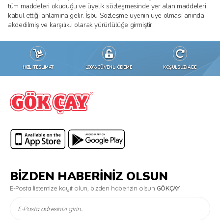
tüm maddeleri okuduğu ve üyelik sözleşmesinde yer alan maddeleri
kabul ettiği anlamına gelir. İşbu Sözleşme üyenin üye olması anında
akdedilmiş ve karşılıklı olarak yürürlülüğe girmiştir.
HIZLI TESLIMAT
100% GÜVENLİ ÖDEME
KOŞULSUZ İADE
BİZDEN HABERİNİZ OLSUN
E-Posta listemize kayıt olun, bizden haberizin olsun
GÖKÇAY