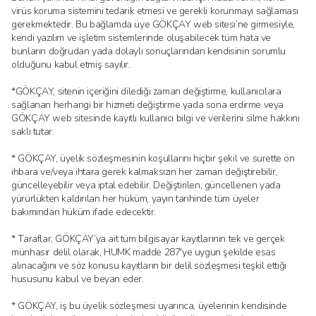
virüs koruma sistemini tedarik etmesi ve gerekli korunmayı sağlaması
gerekmektedir. Bu bağlamda üye GÖKÇAY web sitesi’ne girmesiyle,
kendi yazılım ve işletim sistemlerinde oluşabilecek tüm hata ve
bunların doğrudan yada dolaylı sonuçlarından kendisinin sorumlu
olduğunu kabul etmiş sayılır.
*GÖKÇAY, sitenin içeriğini dilediği zaman değiştirme, kullanıcılara
sağlanan herhangi bir hizmeti değiştirme yada sona erdirme veya
GÖKÇAY web sitesinde kayıtlı kullanıcı bilgi ve verilerini silme hakkını
saklı tutar.
* GÖKÇAY, üyelik sözleşmesinin koşullarını hiçbir şekil ve surette ön
ihbara ve/veya ihtara gerek kalmaksızın her zaman değiştirebilir,
güncelleyebilir veya iptal edebilir. Değiştirilen, güncellenen yada
yürürlükten kaldırılan her hüküm, yayın tarihinde tüm üyeler
bakımından hüküm ifade edecektir.
* Taraflar, GÖKÇAY’ya ait tüm bilgisayar kayıtlarının tek ve gerçek
münhasır delil olarak, HUMK madde 287′ye uygun şekilde esas
alınacağını ve söz konusu kayıtların bir delil sözleşmesi teşkil ettiği
hususunu kabul ve beyan eder.
* GÖKÇAY, iş bu üyelik sözleşmesi uyarınca, üyelerinin kendisinde