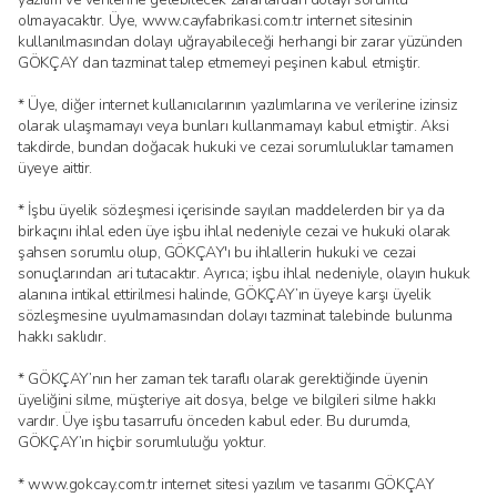
olmayacaktır. Üye, www.cayfabrikasi.com.tr internet sitesinin
kullanılmasından dolayı uğrayabileceği herhangi bir zarar yüzünden
GÖKÇAY dan tazminat talep etmemeyi peşinen kabul etmiştir.
* Üye, diğer internet kullanıcılarının yazılımlarına ve verilerine izinsiz
olarak ulaşmamayı veya bunları kullanmamayı kabul etmiştir. Aksi
takdirde, bundan doğacak hukuki ve cezai sorumluluklar tamamen
üyeye aittir.
* İşbu üyelik sözleşmesi içerisinde sayılan maddelerden bir ya da
birkaçını ihlal eden üye işbu ihlal nedeniyle cezai ve hukuki olarak
şahsen sorumlu olup, GÖKÇAY'ı bu ihlallerin hukuki ve cezai
sonuçlarından ari tutacaktır. Ayrıca; işbu ihlal nedeniyle, olayın hukuk
alanına intikal ettirilmesi halinde, GÖKÇAY’ın üyeye karşı üyelik
sözleşmesine uyulmamasından dolayı tazminat talebinde bulunma
hakkı saklıdır.
* GÖKÇAY’nın her zaman tek taraflı olarak gerektiğinde üyenin
üyeliğini silme, müşteriye ait dosya, belge ve bilgileri silme hakkı
vardır. Üye işbu tasarrufu önceden kabul eder. Bu durumda,
GÖKÇAY’ın hiçbir sorumluluğu yoktur.
* www.gokcay.com.tr internet sitesi yazılım ve tasarımı GÖKÇAY